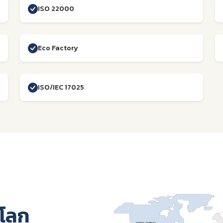
ISO 22000
Eco Factory
ISO/IEC 17025
วโลก