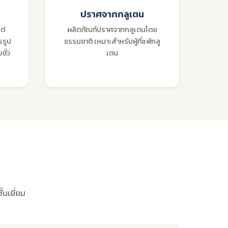
ี
ปราศจากกลูเตน
ต่
ผลิตภัณฑ์ปราศจากกลูเตนโดย
รรูป
ธรรมชาติ เหมาะสำหรับผู้ที่แพ้กลู
ชั่ว
เตน
นเยี่ยม