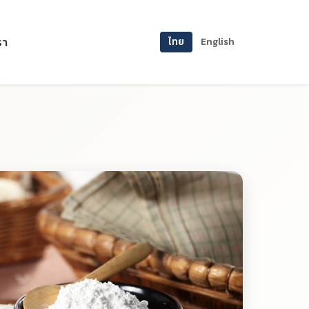
รา
ไทย
English